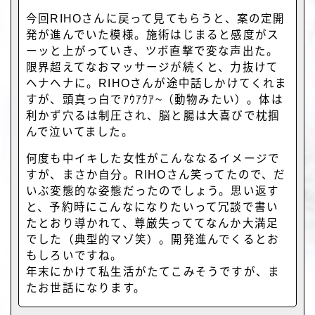
今回RIHOさんに戻って見てもらうと、案の定開
発が進んでいた模様。施術はじまると感度がス
ーッと上がっていき、ツボ直撃で変な声出た。
限界超えてなおマッサージが続くと、力抜けて
ヘナヘナに。RIHOさんが途中話しかけてくれま
すが、頭真っ白でｱｳｱｳｱ~（動物みたい）。体は
利かず穴るは制圧され、脳と腸は大喜びで枕掴
んで泣いてました。
何度も中イキした女性がこんななるイメージで
すが、まさか自分。RIHOさん笑ってたので、だ
いぶ変態的な姿態だったのでしょう。思い返す
と、予約時にこんなになりたいって冗談で書い
たとおり導かれて、尊厳失っててなんか大満足
でした（典型的マゾ笑）。開発進んでくるとお
もしろいですね。
年末にかけて私生活がたてこみそうですが、ま
たお世話になります。