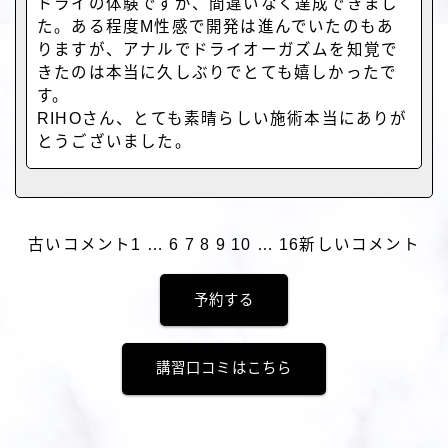
ドライの体験ですが、間違いなく達成できまし
た。ある程度M性感で開発は進んでいたのもあ
りますが、アナルでドライオーガズムを知覚で
きたのは本当に久しぶりでとても嬉しかったで
す。
RIHOさん、とても素晴らしい施術本当にありが
とうございました。
古いコメント
1
…
6
7
8
9
10
…
16
新しいコメント
予約する
講習口コミはこちら