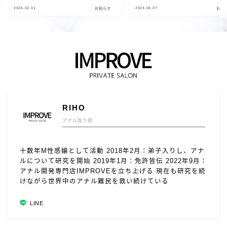
2026.02.01
2024.04.07
お知らせ
お知
RIHO
アナル彫り師
十数年M性感嬢として活動 2018年2月：弟子入りし、アナ
ルについて研究を開始 2019年1月：免許皆伝 2022年9月：
アナル開発専門店IMPROVEを立ち上げる 現在も研究を続
けながら世界中のアナル難民を救い続けている
LINE