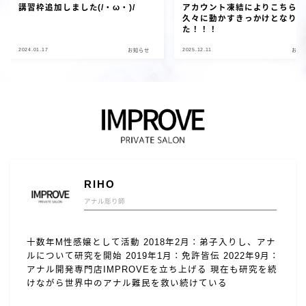
講習枠追加しました(/・ω・)/
アカウント凍結によりこちら
久々に動かすきっかけとなり
た！！！
2024.01.17
2025.12.11
お知らせ
お知
RIHO
アナル彫り師
十数年M性感嬢として活動 2018年2月：弟子入りし、アナ
ルについて研究を開始 2019年1月：免許皆伝 2022年9月：
アナル開発専門店IMPROVEを立ち上げる 現在も研究を続
けながら世界中のアナル難民を救い続けている