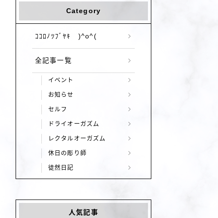
Category
ｺｺﾛﾉﾂﾌﾞﾔｷ )^o^(
全記事一覧
イベント
お知らせ
セルフ
ドライオーガズム
レクタルオーガズム
休日の彫り師
徒然日記
人気記事