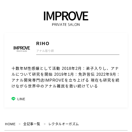
料金システム
口コミ
講習口コミ
RIHO
アクセス
アナル彫り師
開発日誌
十数年M性感嬢として活動 2018年2月：弟子入りし、アナ
お知らせ
ルについて研究を開始 2019年1月：免許皆伝 2022年9月：
アナル開発専門店IMPROVEを立ち上げる 現在も研究を続
イベント
けながら世界中のアナル難民を救い続けている
ドライオーガズム
LINE
ｺｺﾛﾉﾂﾌﾞﾔｷ )^o^(
Follow Me
HOME
全記事一覧
レクタルオーガズム
＞
＞