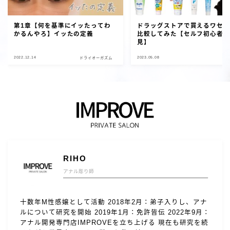
第1章【何を基準にイッたってわ
ドラッグストアで買えるワセ
かるんやろ】イッたの定義
比較してみた【セルフ初心者
見】
2022.12.14
2023.05.08
ドライオーガズム
セ
RIHO
アナル彫り師
十数年M性感嬢として活動 2018年2月：弟子入りし、アナ
ルについて研究を開始 2019年1月：免許皆伝 2022年9月：
アナル開発専門店IMPROVEを立ち上げる 現在も研究を続