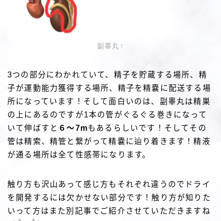
副睾丸↑
3つの部分にわかれていて、精子を貯蔵する場所、精
子が運動能力獲得する場所、精子を精嚢に配送する場
所になっています！そして面白いのは、副睾丸は精巣
の上にあるのですが1本の管がぐるぐる巻きになって
いて伸ばすと
６～7m
もあるらしいです！そしてその
管は精索、精管と繋がって精嚢に辿り着きます！精液
が通る場所は全て性感帯になります。
触り方も沢山あって感じ方もそれぞれ違うのでドライ
を開発するには欠かせない部分です！触り方が知りた
いって方はまた別記事でご紹介させていただきますね