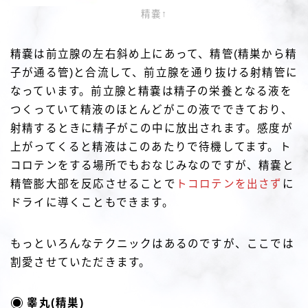
精嚢↑
精嚢は前立腺の左右斜め上にあって、精管(精巣から精
子が通る管)と合流して、前立腺を通り抜ける射精管に
なっています。前立腺と精嚢は精子の栄養となる液を
つくっていて精液のほとんどがこの液でできており、
射精するときに精子がこの中に放出されます。感度が
上がってくると精液はこのあたりで待機してます。ト
コロテンをする場所でもおなじみなのですが、精嚢と
精管膨大部を反応させることで
トコロテンを出さず
に
ドライに導くこともできます。
もっといろんなテクニックはあるのですが、ここでは
割愛させていただきます。
睾丸(精巣)