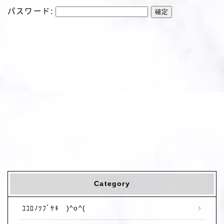
パスワード:
Category
ｺｺﾛﾉﾂﾌﾞﾔｷ )^o^(