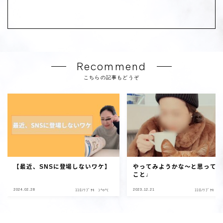
Recommend
こちらの記事もどうぞ
【最近、SNSに登場しないワケ】
やってみようかな～と思って
こと♩
2024.02.28
2023.12.21
ｺｺﾛﾉﾂﾌﾞﾔｷ )^o^(
ｺｺﾛﾉﾂﾌﾞﾔｷ )^