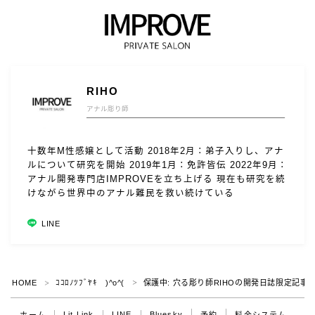
RIHO
アナル彫り師
十数年M性感嬢として活動 2018年2月：弟子入りし、アナ
ルについて研究を開始 2019年1月：免許皆伝 2022年9月：
アナル開発専門店IMPROVEを立ち上げる 現在も研究を続
けながら世界中のアナル難民を救い続けている
LINE
HOME
ｺｺﾛﾉﾂﾌﾞﾔｷ )^o^(
保護中: 穴る彫り師RIHOの開発日誌限定記事
＞
＞
Lit.Link
LINE
Bluesky