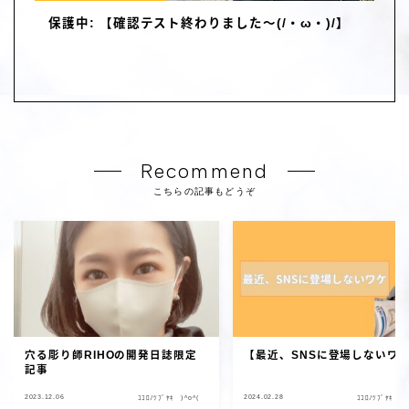
保護中: 【確認テスト終わりました～(/・ω・)/】
Recommend
こちらの記事もどうぞ
穴る彫り師RIHOの開発日誌限定
【最近、SNSに登場しないワ
記事
2023.12.06
2024.02.28
ｺｺﾛﾉﾂﾌﾞﾔｷ )^o^(
ｺｺﾛﾉﾂﾌﾞﾔｷ )^