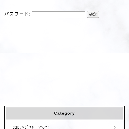
パスワード:
Category
ｺｺﾛﾉﾂﾌﾞﾔｷ )^o^(