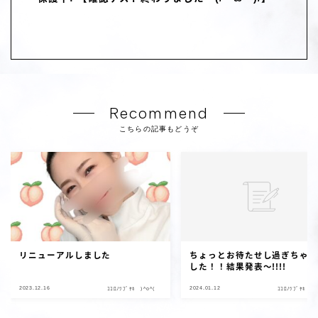
Recommend
こちらの記事もどうぞ
リニューアルしました
ちょっとお待たせし過ぎちゃ
した！！結果発表～!!!!
2023.12.16
2024.01.12
ｺｺﾛﾉﾂﾌﾞﾔｷ )^o^(
ｺｺﾛﾉﾂﾌﾞﾔｷ )^