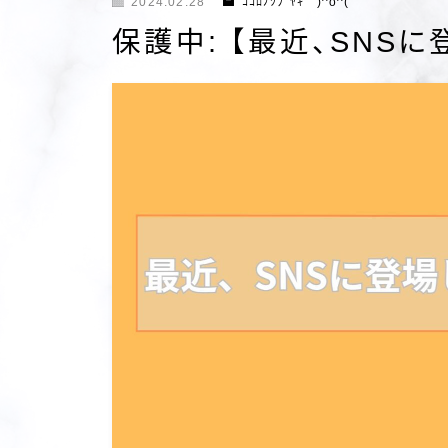
2024.02.28
ｺｺﾛﾉﾂﾌﾞﾔｷ )^o^(
保護中: 【最近、SNS