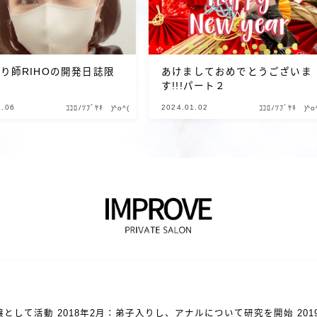
り師RIHOの開発日誌限
あけましておめでとうございま
事
す!!!パート２
2.06
2024.01.02
ｺｺﾛﾉﾂﾌﾞﾔｷ )^o^(
ｺｺﾛﾉﾂﾌﾞﾔｷ )^o
として活動 2018年2月：弟子入りし、アナルについて研究を開始 201