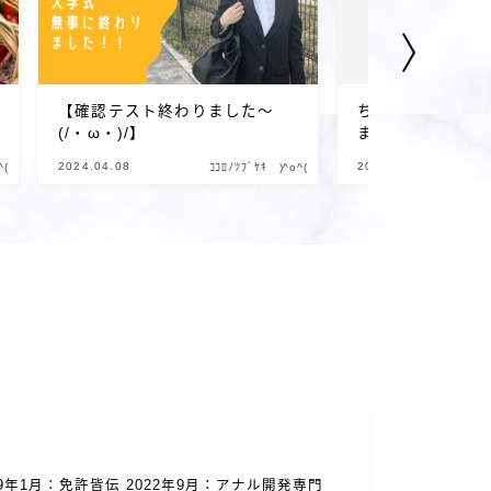
【確認テスト終わりました～
ちょっとお待たせ
(/・ω・)/】
ました！！結果発表
2024.04.08
2024.01.12
^(
ｺｺﾛﾉﾂﾌﾞﾔｷ )^o^(
9年1月：免許皆伝 2022年9月：アナル開発専門