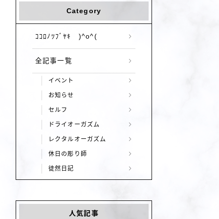
Category
ｺｺﾛﾉﾂﾌﾞﾔｷ )^o^(
全記事一覧
イベント
お知らせ
セルフ
ドライオーガズム
レクタルオーガズム
休日の彫り師
徒然日記
人気記事