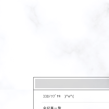
ｺｺﾛﾉﾂﾌﾞﾔｷ )^o^(
全記事一覧