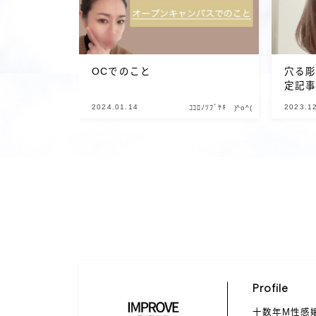
OCでのこと
穴る彫
定記
2024.01.14
2023.1
ｺｺﾛﾉﾂﾌﾞﾔｷ )^o^(
Profile
十数年M性感嬢