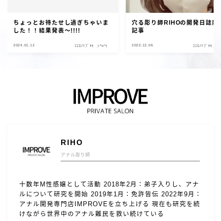
ちょっとお待たせし過ぎちゃいま
穴る彫り師RIHOの開発日誌限
した！！結果発表～!!!!
記事
2024.01.12
2023.12.06
ｺｺﾛﾉﾂﾌﾞﾔｷ )^o^(
ｺｺﾛﾉﾂﾌﾞﾔｷ )^
RIHO
アナル彫り師
十数年M性感嬢として活動 2018年2月：弟子入りし、アナ
ルについて研究を開始 2019年1月：免許皆伝 2022年9月：
アナル開発専門店IMPROVEを立ち上げる 現在も研究を続
けながら世界中のアナル難民を救い続けている